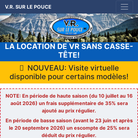
V.R. SUR LE POUCE
LA LOCATION DE VR SANS CASSE-
TÊTE!
NOUVEAU: Visite virtuelle
disponible pour certains modèles!
NOTE: En période de haute saison (du 10 juillet au 16
août 2026) un frais supplémentaire de 35% sera
ajouté au prix régulier.
En période de basse saison (avant le 23 juin et après
le 20 septembre 2026) un escompte de 25% sera
déduit du prix régulier.