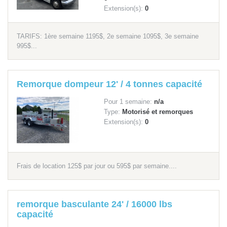
Extension(s):
0
TARIFS: 1ère semaine 1195$, 2e semaine 1095$, 3e semaine
995$...
Remorque dompeur 12' / 4 tonnes capacité
Pour 1 semaine:
n/a
Type:
Motorisé et remorques
Extension(s):
0
Frais de location 125$ par jour ou 595$ par semaine....
remorque basculante 24' / 16000 lbs
capacité