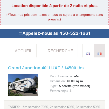
Location disponible à partir de 2 nuits et plus.
(*Tous nos prix sont taxes en sus et sujets à changement sans
préavis.)
Appelez-nous au 450-522-1661
ACCUEIL
RECHERCHE
Grand Junction 40' LUXE / 14500 lbs
Pour 1 semaine:
n/a
Dimension:
40.00 sq.m.
Type:
À selette (fifth wheel)
Extension(s):
4
TARIFS: 1ère semaine 795$, 2e semaine 695$, 3e semaine 595$.