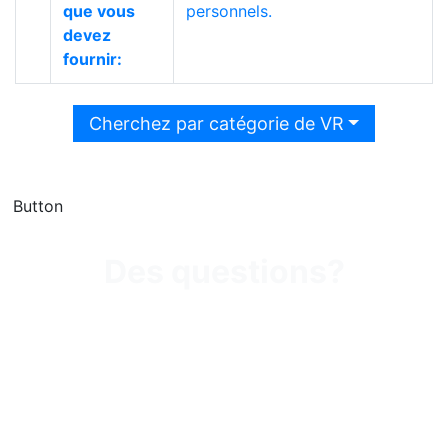
que vous
personnels.
devez
fournir:
Cherchez par catégorie de VR
Button
Des questions?
Appelez-nous au 450-
522-1661