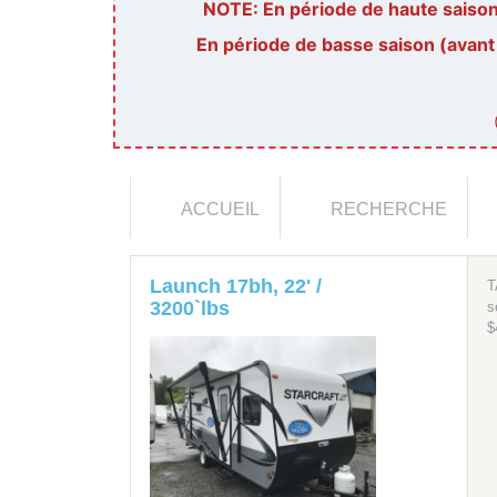
NOTE: En période de haute saison 
En période de basse saison (avant
ACCUEIL
RECHERCHE
Launch 17bh, 22' /
T
3200`lbs
s
$