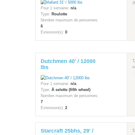
3
Pour 1 semaine:
n/a
Type:
Roulotte
Nombre maximum de personnes:
6
Extension(s):
0
Dutchmen 40' / 12000
T
lbs
s
.
Pour 1 semaine:
n/a
Type:
À selette (fifth wheel)
Nombre maximum de personnes:
7
Extension(s):
2
Starcraft 25bhs, 29' /
T