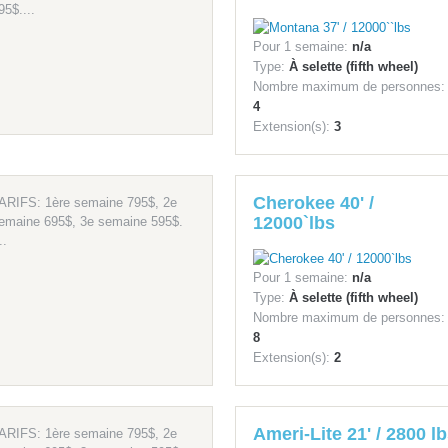
95$....
Pour 1 semaine:
n/a
Type:
À selette (fifth wheel)
Nombre maximum de personnes:
4
Extension(s):
3
Cherokee 40' /
ARIFS: 1ère semaine 795$, 2e
12000`lbs
emaine 695$, 3e semaine 595$.
..
Pour 1 semaine:
n/a
Type:
À selette (fifth wheel)
Nombre maximum de personnes:
8
Extension(s):
2
Ameri-Lite 21' / 2800 l
ARIFS: 1ère semaine 795$, 2e