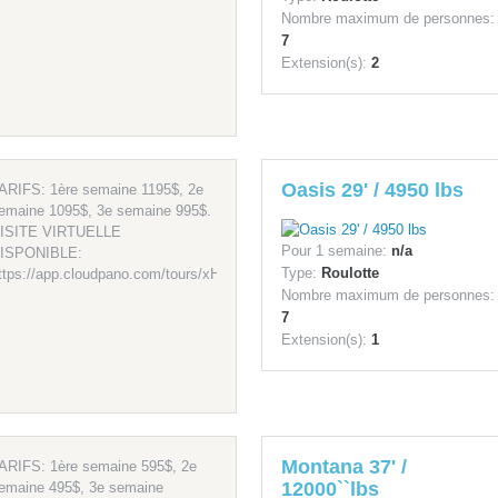
Nombre maximum de personnes:
7
Extension(s):
2
Oasis 29' / 4950 lbs
ARIFS: 1ère semaine 1195$, 2e
emaine 1095$, 3e semaine 995$.
ISITE VIRTUELLE
Pour 1 semaine:
n/a
ISPONIBLE:
Type:
Roulotte
ttps://app.cloudpano.com/tours/xHEb1X0GpxcT...
Nombre maximum de personnes:
7
Extension(s):
1
Montana 37' /
ARIFS: 1ère semaine 595$, 2e
12000``lbs
emaine 495$, 3e semaine