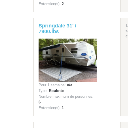
Extension(s):
2
Springdale 31' /
T
7900.lbs
s
4
Pour 1 semaine:
n/a
Type:
Roulotte
Nombre maximum de personnes:
6
Extension(s):
1