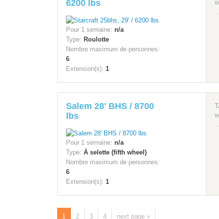
6200 lbs
s
.
Pour 1 semaine:
n/a
Type:
Roulotte
Nombre maximum de personnes:
6
Extension(s):
1
Salem 28' BHS / 8700
T
lbs
s
.
Pour 1 semaine:
n/a
Type:
À selette (fifth wheel)
Nombre maximum de personnes:
6
Extension(s):
1
1
2
3
4
next page »