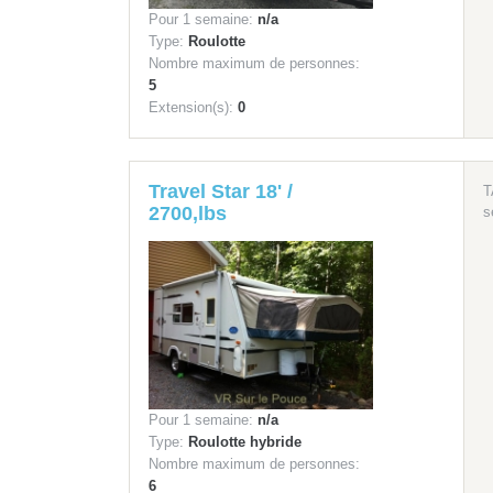
Pour 1 semaine:
n/a
Type:
Roulotte
Nombre maximum de personnes:
5
Extension(s):
0
Travel Star 18' /
T
2700,lbs
s
Pour 1 semaine:
n/a
Type:
Roulotte hybride
Nombre maximum de personnes:
6