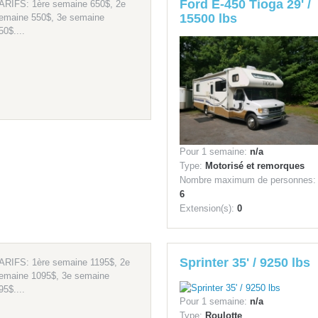
Ford E-450 Tioga 29' /
ARIFS: 1ère semaine 650$, 2e
15500 lbs
emaine 550$, 3e semaine
50$....
Pour 1 semaine:
n/a
Type:
Motorisé et remorques
Nombre maximum de personnes:
6
Extension(s):
0
Sprinter 35' / 9250 lbs
ARIFS: 1ère semaine 1195$, 2e
emaine 1095$, 3e semaine
95$....
Pour 1 semaine:
n/a
Type:
Roulotte