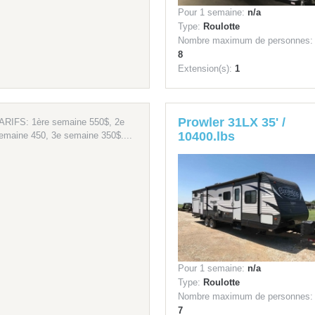
Pour 1 semaine:
n/a
Type:
Roulotte
Nombre maximum de personnes:
8
Extension(s):
1
Prowler 31LX 35' /
ARIFS: 1ère semaine 550$, 2e
10400.lbs
emaine 450, 3e semaine 350$....
Pour 1 semaine:
n/a
Type:
Roulotte
Nombre maximum de personnes:
7