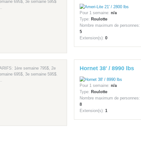
emaine 695$, 3e semaine 595$
..
Pour 1 semaine:
n/a
Type:
Roulotte
Nombre maximum de personnes:
5
Extension(s):
0
Hornet 38' / 8990 lbs
ARIFS: 1ère semaine 795$, 2e
emaine 695$, 3e semaine 595$.
..
Pour 1 semaine:
n/a
Type:
Roulotte
Nombre maximum de personnes:
8
Extension(s):
1