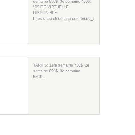
semaine 550$, 3e semaine 450$.
VISITE VIRTUELLE
DISPONIBLE:
https://app.cloudpano.com/tours/_DDi1mrUOwr...
TARIFS: 1ère semaine 750$, 2e
semaine 650$, 3e semaine
550$....