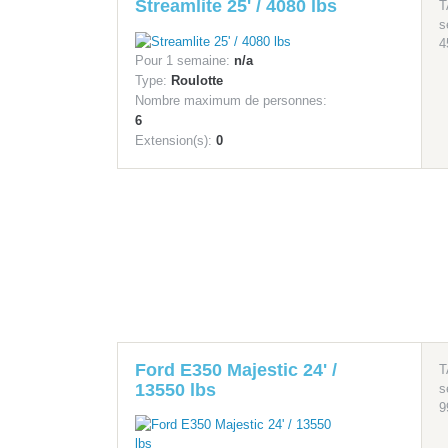
Streamlite 25' / 4080 lbs
T
s
4
Pour 1 semaine:
n/a
Type:
Roulotte
Nombre maximum de personnes:
6
Extension(s):
0
Ford E350 Majestic 24' /
T
13550 lbs
s
9