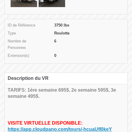
ID de Référence
3750 lbs
Type
Roulotte
Nombre de
6
Personnes
Extension(s)
0
Description du VR
TARIFS: 1ère semaine 695$, 2e semaine 595$, 3e
semaine 495$.
VISITE VIRTUELLE DISPONIBLE:
https://app.cloudpano.com/tours/-hcuaUfI0keY