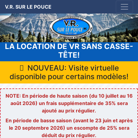
V.R. SUR LE POUCE
LA LOCATION DE VR SANS CASSE-
TÊTE!
NOUVEAU: Visite virtuelle
disponible pour certains modèles!
NOTE: En période de haute saison (du 10 juillet au 16
août 2026) un frais supplémentaire de 35% sera
ajouté au prix régulier.
En période de basse saison (avant le 23 juin et après
le 20 septembre 2026) un escompte de 25% sera
déduit du prix régulier.