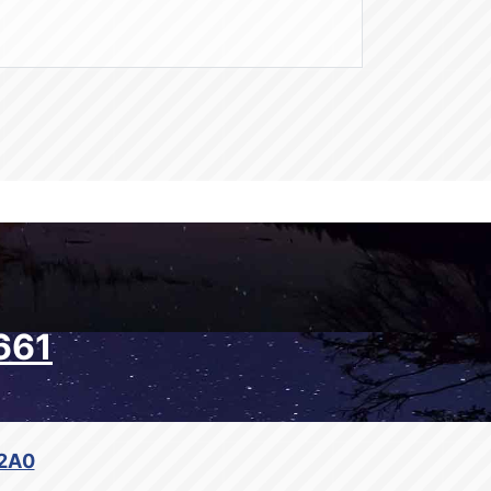
661
 2A0