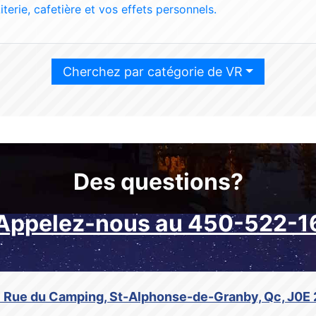
iterie, cafetière et vos effets personnels.
Cherchez par catégorie de VR
Des questions?
Appelez-nous au 450-522-1
 Rue du Camping, St-Alphonse-de-Granby, Qc, J0E