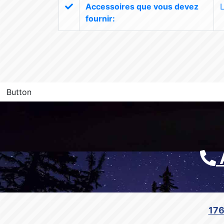
Accessoires que vous devez
L
fournir:
Button
176