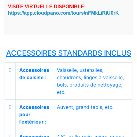
VISITE VIRTUELLE DISPONIBLE:
https://app.cloudpano.com/tours/nFMkLiRiU0rK
ACCESSOIRES STANDARDS INCLUS
Accessoires
Vaisselle, ustensiles,
de cuisine :
chaudrons, linges à vaisselle,
bols, produits de nettoyage,
etc.
Accessoires
Auvent, grand tapis, etc.
pour
l'extérieur :
Accessoires
A/C, grille-pain, micro-ondes,