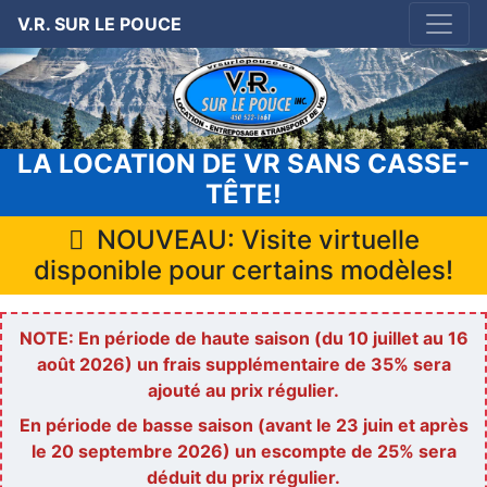
V.R. SUR LE POUCE
LA LOCATION DE VR SANS CASSE-
TÊTE!
NOUVEAU: Visite virtuelle
disponible pour certains modèles!
NOTE: En période de haute saison (du 10 juillet au 16
août 2026) un frais supplémentaire de 35% sera
ajouté au prix régulier.
En période de basse saison (avant le 23 juin et après
le 20 septembre 2026) un escompte de 25% sera
déduit du prix régulier.