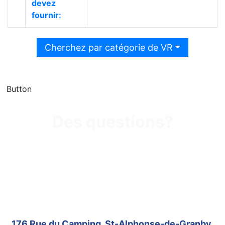
devez
fournir:
Cherchez par catégorie de VR
Button
Des questions?
Appelez-nous au 450-
522-1661
176 Rue du Camping, St-Alphonse-de-Granby,