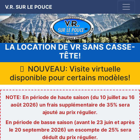
V.R. SUR LE POUCE
LA LOCATION DE VR SANS CASSE-
TÊTE!
NOUVEAU: Visite virtuelle
disponible pour certains modèles!
NOTE: En période de haute saison (du 10 juillet au 16
août 2026) un frais supplémentaire de 35% sera
ajouté au prix régulier.
En période de basse saison (avant le 23 juin et après
le 20 septembre 2026) un escompte de 25% sera
déduit du prix régulier.