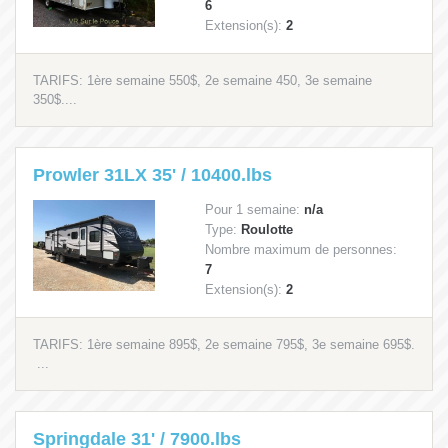
6
Extension(s):
2
TARIFS: 1ère semaine 550$, 2e semaine 450, 3e semaine
350$....
Prowler 31LX 35' / 10400.lbs
Pour 1 semaine:
n/a
Type:
Roulotte
Nombre maximum de personnes:
7
Extension(s):
2
TARIFS: 1ère semaine 895$, 2e semaine 795$, 3e semaine 695$.
...
Springdale 31' / 7900.lbs