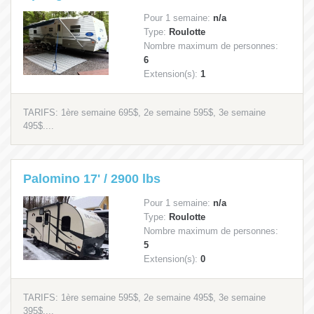
Pour 1 semaine:
n/a
Type:
Roulotte
Nombre maximum de personnes:
6
Extension(s):
1
TARIFS: 1ère semaine 695$, 2e semaine 595$, 3e semaine
495$....
Palomino 17' / 2900 lbs
Pour 1 semaine:
n/a
Type:
Roulotte
Nombre maximum de personnes:
5
Extension(s):
0
TARIFS: 1ère semaine 595$, 2e semaine 495$, 3e semaine
395$....