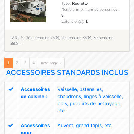
Type:
Roulotte
Nombre maximum de personnes:
8
Extension(s):
1
TARIFS: 1ère semaine 750$, 2e semaine 650$, 3e semaine
550$....
1
2
3
4
next page »
ACCESSOIRES STANDARDS INCLUS
Accessoires
Vaisselle, ustensiles,
de cuisine :
chaudrons, linges à vaisselle,
bols, produits de nettoyage,
etc.
Accessoires
Auvent, grand tapis, etc.
pour