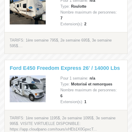
Pour 1 semaine:
n/a
Type:
Roulotte
Nombre maximum de personnes:
7
Extension(s):
2
TARIFS: 1ère semaine 795$, 2e semaine 695$, 3e semaine
595$....
Ford E450 Freedom Express 26' / 14000 Lbs
Pour 1 semaine:
n/a
Type:
Motorisé et remorques
Nombre maximum de personnes:
6
Extension(s):
1
TARIFS: 1ère semaine 1195$, 2e semaine 1095$, 3e semaine
995$. VISITE VIRTUELLE DISPONIBLE:
https://app.cloudpano.com/tours/xHEb1X0GpxcT...