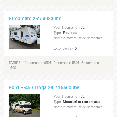
Streamlite 25' / 4080 lbs
Pour 1 semaine:
n/a
Type:
Roulotte
Nombre maximum de personnes:
6
Extension(s):
0
TARIFS: 1ère semaine 650$, 2e semaine 550$, 3e semaine
450$....
Ford E-450 Tioga 29' / 15500 lbs
Pour 1 semaine:
n/a
Type:
Motorisé et remorques
Nombre maximum de personnes:
6