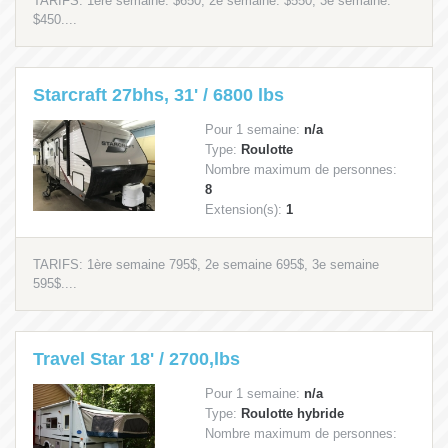
TARIFS: 1ère semaine: $650, 2e semaine: $550, 3e semaine:
$450....
Starcraft 27bhs, 31' / 6800 lbs
Pour 1 semaine:
n/a
Type:
Roulotte
Nombre maximum de personnes:
8
Extension(s):
1
TARIFS: 1ère semaine 795$, 2e semaine 695$, 3e semaine
595$....
Travel Star 18' / 2700,lbs
Pour 1 semaine:
n/a
Type:
Roulotte hybride
Nombre maximum de personnes: