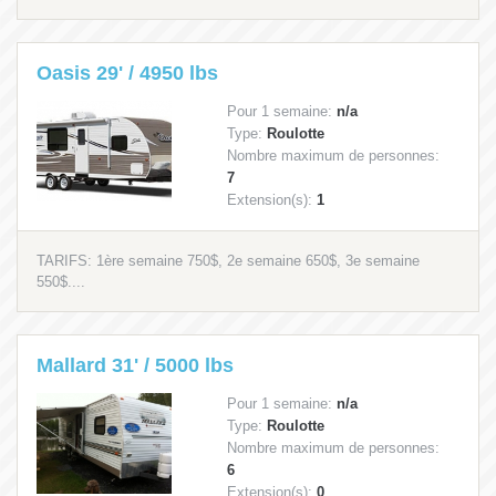
Oasis 29' / 4950 lbs
Pour 1 semaine:
n/a
Type:
Roulotte
Nombre maximum de personnes:
7
Extension(s):
1
TARIFS: 1ère semaine 750$, 2e semaine 650$, 3e semaine
550$....
Mallard 31' / 5000 lbs
Pour 1 semaine:
n/a
Type:
Roulotte
Nombre maximum de personnes:
6
Extension(s):
0