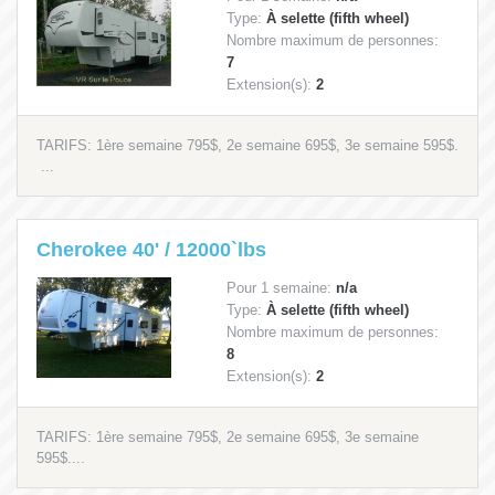
Type:
À selette (fifth wheel)
Nombre maximum de personnes:
7
Extension(s):
2
TARIFS: 1ère semaine 795$, 2e semaine 695$, 3e semaine 595$.
...
Cherokee 40' / 12000`lbs
Pour 1 semaine:
n/a
Type:
À selette (fifth wheel)
Nombre maximum de personnes:
8
Extension(s):
2
TARIFS: 1ère semaine 795$, 2e semaine 695$, 3e semaine
595$....