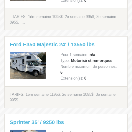
Extension(s):
0
TARIFS: 1ère semaine 1095$, 2e semaine 995$, 3e semaine
895$. ...
Ford E350 Majestic 24' / 13550 lbs
Pour 1 semaine:
n/a
Type:
Motorisé et remorques
Nombre maximum de personnes:
6
Extension(s):
0
TARIFS: 1ère semaine 1195$, 2e semaine 1095$, 3e semaine
995$....
Sprinter 35' / 9250 lbs