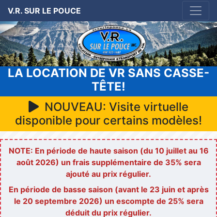
V.R. SUR LE POUCE
LA LOCATION DE VR SANS CASSE-
TÊTE!
NOUVEAU: Visite virtuelle
disponible pour certains modèles!
NOTE: En période de haute saison (du 10 juillet au 16
août 2026) un frais supplémentaire de 35% sera
ajouté au prix régulier.
En période de basse saison (avant le 23 juin et après
le 20 septembre 2026) un escompte de 25% sera
déduit du prix régulier.