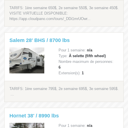
TARIFS: 1ère semaine 650$, 2e semaine 550$, 3e semaine 450$.
VISITE VIRTUELLE DISPONIBLE:
https://app.cloudpano.com/tours/_DDi1mrUOwr...
Salem 28' BHS / 8700 lbs
Pour 1 semaine:
n/a
Type:
À selette (fifth wheel)
Nombre maximum de personnes:
6
Extension(s):
1
TARIFS: 1ère semaine 795$, 2e semaine 695$, 3e semaine 595$.
...
Hornet 38' / 8990 lbs
Pour 1 semaine:
n/a